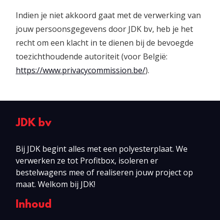
Indien je niet akkoord gaat met de verwerking van
jouw persoonsgegevens door JDK bv, heb je het
recht om een klacht in te dienen bij de bevoegde
toezichthoudende autoriteit (voor België:
https://www.privacycommission.be/
).
JDK bv
Bij JDK begint alles met een polyesterplaat. We
verwerken ze tot Profitbox, isoleren er
bestelwagens mee of realiseren jouw project op
maat. Welkom bij JDK!
Inhoud